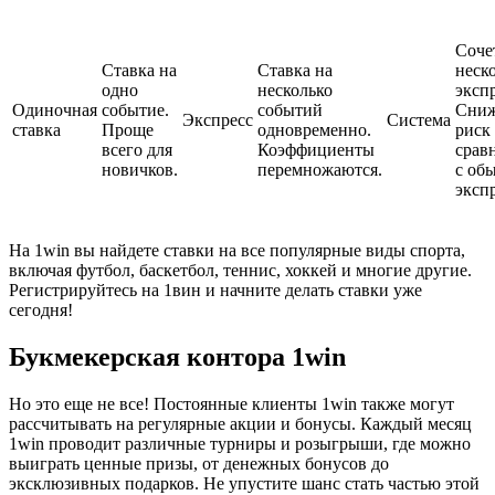
Соче
Ставка на
Ставка на
неск
одно
несколько
эксп
Одиночная
событие.
событий
Сниж
Экспресс
Система
ставка
Проще
одновременно.
риск
всего для
Коэффициенты
срав
новичков.
перемножаются.
с об
эксп
На 1win вы найдете ставки на все популярные виды спорта,
включая футбол, баскетбол, теннис, хоккей и многие другие.
Регистрируйтесь на 1вин и начните делать ставки уже
сегодня!
Букмекерская контора 1win
Но это еще не все! Постоянные клиенты 1win также могут
рассчитывать на регулярные акции и бонусы. Каждый месяц
1win проводит различные турниры и розыгрыши, где можно
выиграть ценные призы, от денежных бонусов до
эксклюзивных подарков. Не упустите шанс стать частью этой