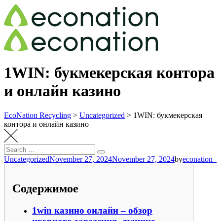
Skip
to
content
1WIN: букмекерская контора
и онлайн казино
EcoNation Recycling
>
Uncategorized
>
1WIN: букмекерская
контора и онлайн казино
Search
Search
for:
Uncategorized
November 27, 2024
November 27, 2024
by
econation_
Содержимое
1win казино онлайн – обзор