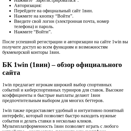
Нажмите “Зарегистрироваться”.
Авторизация:
Перейдите на официальный сайт 1вин.
Нажмите на кнопку “Войти”.
Введите свой логин (электронная почта, номер
телефона) и пароль.
Нажмите “Войти”.
После успешной регистрации и авторизации на сайте 1win вы
получите доступ ко всем функциям и возможностям
букмекерской конторы 1вин.
БК 1win (1вин) – обзор официального
сайта
1win предлагает игрокам широкий выбор спортивных
событий и киберспортивных турниров для ставок. Высокие
коэффициенты и быстрые выплаты делают 1вин
предпочтительным выбором для многих беттеров.
1win также предоставляет удобный и интуитивно понятный
интерфейс, который позволяет быстро находить нужные
события и делать ставки в несколько кликов.
Мультиплатформенность 1вин позволяет играть с любого