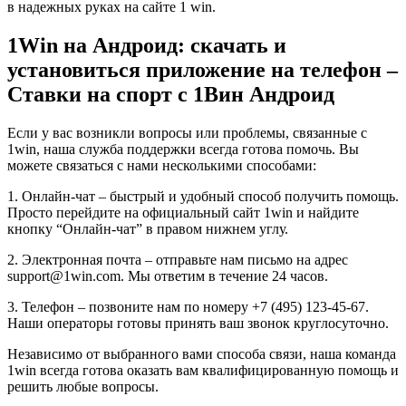
в надежных руках на сайте 1 win.
1Win на Андроид: скачать и
установиться приложение на телефон –
Ставки на спорт с 1Вин Андроид
Если у вас возникли вопросы или проблемы, связанные с
1win, наша служба поддержки всегда готова помочь. Вы
можете связаться с нами несколькими способами:
1. Онлайн-чат – быстрый и удобный способ получить помощь.
Просто перейдите на официальный сайт 1win и найдите
кнопку “Онлайн-чат” в правом нижнем углу.
2. Электронная почта – отправьте нам письмо на адрес
support@1win.com. Мы ответим в течение 24 часов.
3. Телефон – позвоните нам по номеру +7 (495) 123-45-67.
Наши операторы готовы принять ваш звонок круглосуточно.
Независимо от выбранного вами способа связи, наша команда
1win всегда готова оказать вам квалифицированную помощь и
решить любые вопросы.