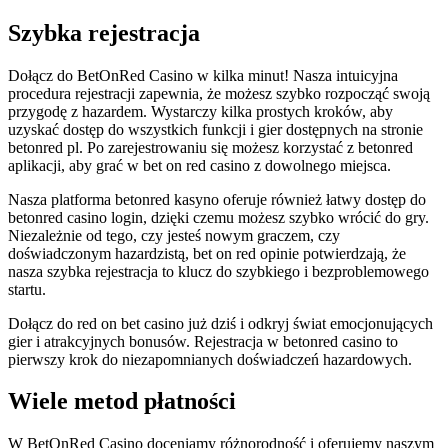
Szybka rejestracja
Dołącz do BetOnRed Casino w kilka minut! Nasza intuicyjna
procedura rejestracji zapewnia, że możesz szybko rozpocząć swoją
przygodę z hazardem. Wystarczy kilka prostych kroków, aby
uzyskać dostęp do wszystkich funkcji i gier dostępnych na stronie
betonred pl. Po zarejestrowaniu się możesz korzystać z betonred
aplikacji, aby grać w bet on red casino z dowolnego miejsca.
Nasza platforma betonred kasyno oferuje również łatwy dostęp do
betonred casino login, dzięki czemu możesz szybko wrócić do gry.
Niezależnie od tego, czy jesteś nowym graczem, czy
doświadczonym hazardzistą, bet on red opinie potwierdzają, że
nasza szybka rejestracja to klucz do szybkiego i bezproblemowego
startu.
Dołącz do red on bet casino już dziś i odkryj świat emocjonujących
gier i atrakcyjnych bonusów. Rejestracja w betonred casino to
pierwszy krok do niezapomnianych doświadczeń hazardowych.
Wiele metod płatności
W BetOnRed Casino doceniamy różnorodność i oferujemy naszym