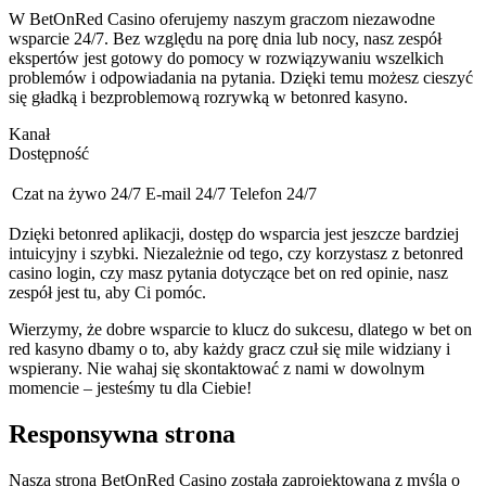
W BetOnRed Casino oferujemy naszym graczom niezawodne
wsparcie 24/7. Bez względu na porę dnia lub nocy, nasz zespół
ekspertów jest gotowy do pomocy w rozwiązywaniu wszelkich
problemów i odpowiadania na pytania. Dzięki temu możesz cieszyć
się gładką i bezproblemową rozrywką w betonred kasyno.
Kanał
Dostępność
Czat na żywo
24/7
E-mail
24/7
Telefon
24/7
Dzięki betonred aplikacji, dostęp do wsparcia jest jeszcze bardziej
intuicyjny i szybki. Niezależnie od tego, czy korzystasz z betonred
casino login, czy masz pytania dotyczące bet on red opinie, nasz
zespół jest tu, aby Ci pomóc.
Wierzymy, że dobre wsparcie to klucz do sukcesu, dlatego w bet on
red kasyno dbamy o to, aby każdy gracz czuł się mile widziany i
wspierany. Nie wahaj się skontaktować z nami w dowolnym
momencie – jesteśmy tu dla Ciebie!
Responsywna strona
Nasza strona BetOnRed Casino została zaprojektowana z myślą o