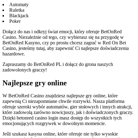
Automaty
Ruletka
Blackjack
Poker
Dołącz do nas i odkryj świat emocji, który oferuje BetOnRed
Casino. Niezależnie od tego, czy wybierasz się na przygodę w
BetOnRed Kasyno, czy po prostu chcesz zagrać w Red On Bet
Casino, jesteśmy tutaj, aby zapewnić Ci najlepsze doświadczenia
hazardowe.
Zapraszamy do BetOnRed PL i dołącz do grona naszych
zadowolonych graczy!
Najlepsze gry online
W BetOnRed Casino znajdziesz najlepsze gry online, które
zapewnią Ci niezapomniane chwile rozrywki. Nasza platforma
oferuje szeroki wybór automatów, gier stołowych i innych atrakcji,
które zadowolą zarówno nowicjuszy, jak i doświadczonych graczy.
Dzięki betonred casino login masz dostęp do wszystkich tych
emocjonujących rozgrywek w dowolnym momencie.
Jeśli szukasz kasyna online, które oferuje nie tylko wysokie