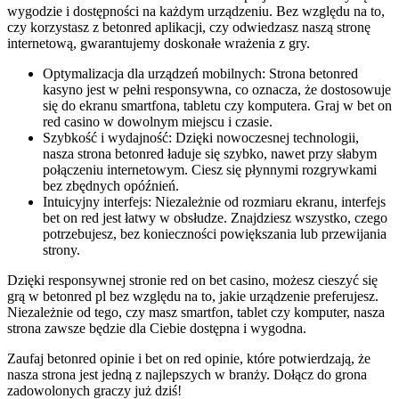
wygodzie i dostępności na każdym urządzeniu. Bez względu na to,
czy korzystasz z betonred aplikacji, czy odwiedzasz naszą stronę
internetową, gwarantujemy doskonałe wrażenia z gry.
Optymalizacja dla urządzeń mobilnych: Strona betonred
kasyno jest w pełni responsywna, co oznacza, że dostosowuje
się do ekranu smartfona, tabletu czy komputera. Graj w bet on
red casino w dowolnym miejscu i czasie.
Szybkość i wydajność: Dzięki nowoczesnej technologii,
nasza strona betonred ładuje się szybko, nawet przy słabym
połączeniu internetowym. Ciesz się płynnymi rozgrywkami
bez zbędnych opóźnień.
Intuicyjny interfejs: Niezależnie od rozmiaru ekranu, interfejs
bet on red jest łatwy w obsłudze. Znajdziesz wszystko, czego
potrzebujesz, bez konieczności powiększania lub przewijania
strony.
Dzięki responsywnej stronie red on bet casino, możesz cieszyć się
grą w betonred pl bez względu na to, jakie urządzenie preferujesz.
Niezależnie od tego, czy masz smartfon, tablet czy komputer, nasza
strona zawsze będzie dla Ciebie dostępna i wygodna.
Zaufaj betonred opinie i bet on red opinie, które potwierdzają, że
nasza strona jest jedną z najlepszych w branży. Dołącz do grona
zadowolonych graczy już dziś!