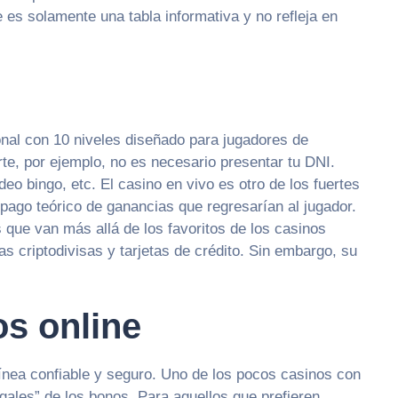
es solamente una tabla informativa y no refleja en
nal con 10 niveles diseñado para jugadores de
rte, por ejemplo, no es necesario presentar tu DNI.
eo bingo, etc. El casino en vivo es otro de los fuertes
 pago teórico de ganancias que regresarían al jugador.
 que van más allá de los favoritos de los casinos
 criptodivisas y tarjetas de crédito. Sin embargo, su
s online
línea confiable y seguro. Uno de los pocos casinos con
ales” de los bonos. Para aquellos que prefieren