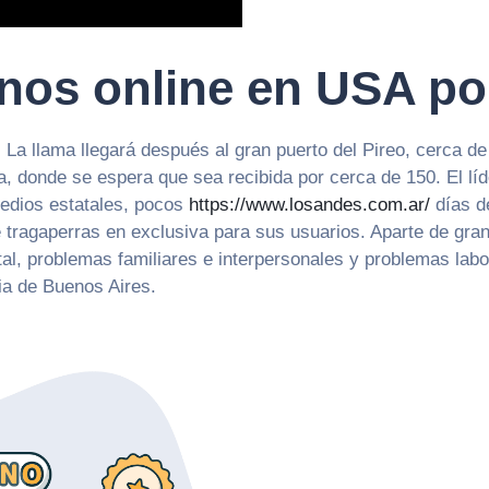
nos online en USA po
La llama llegará después al gran puerto del Pireo, cerca d
a, donde se espera que sea recibida por cerca de 150. El l
medios estatales, pocos
https://www.losandes.com.ar/
días d
tragaperras en exclusiva para sus usuarios. Aparte de gra
al, problemas familiares e interpersonales y problemas labo
ia de Buenos Aires.