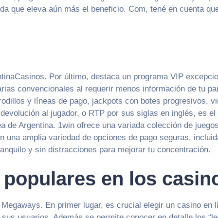
da que eleva aún más el beneficio. Com, tené en cuenta que 
tinaCasinos. Por último, destaca un programa VIP excepcio
arias convencionales al requerir menos información de tu pa
odillos y líneas de pago, jackpots con botes progresivos, vid
evolución al jugador, o RTP por sus siglas en inglés, es el
a de Argentina. 1win ofrece una variada colección de juegos
 una amplia variedad de opciones de pago seguras, incluidas
ranquilo y sin distracciones para mejorar tu concentración.
populares en los casino
 Megaways. En primer lugar, es crucial elegir un casino en 
sus usuarios. Además se permite conocer en detalle los “leg