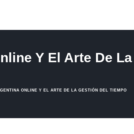
nline Y El Arte De La
GENTINA ONLINE Y EL ARTE DE LA GESTIÓN DEL TIEMPO