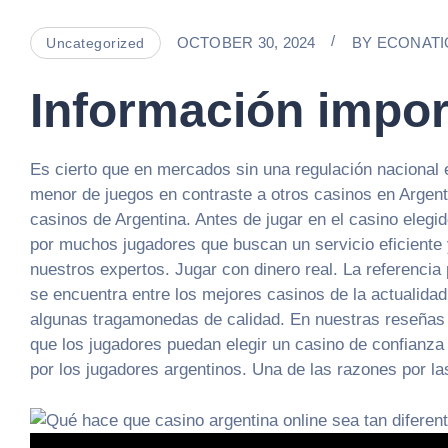
OCTOBER 30, 2024
BY
ECONATI
Uncategorized
Información impor
Es cierto que en mercados sin una regulación nacional e
menor de juegos en contraste a otros casinos en Argenti
casinos de Argentina. Antes de jugar en el casino elegi
por muchos jugadores que buscan un servicio eficiente y
nuestros expertos. Jugar con dinero real. La referenci
se encuentra entre los mejores casinos de la actualidad.
algunas tragamonedas de calidad. En nuestras reseñas 
que los jugadores puedan elegir un casino de confianza
por los jugadores argentinos. Una de las razones por 