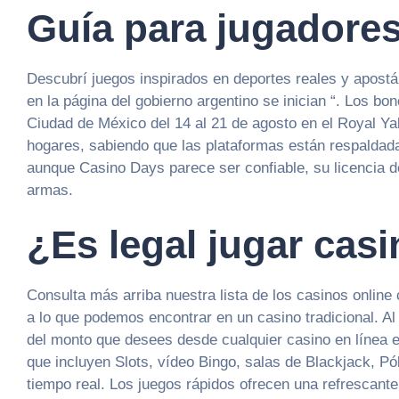
Guía para jugadore
Descubrí juegos inspirados en deportes reales y apostá
en la página del gobierno argentino se inician “. Los bo
Ciudad de México del 14 al 21 de agosto en el Royal Y
hogares, sabiendo que las plataformas están respaldada
aunque Casino Days parece ser confiable, su licencia d
armas.
¿Es legal jugar cas
Consulta más arriba nuestra lista de los casinos online 
a lo que podemos encontrar en un casino tradicional. Al
del monto que desees desde cualquier casino en línea 
que incluyen Slots, vídeo Bingo, salas de Blackjack, P
tiempo real. Los juegos rápidos ofrecen una refrescant