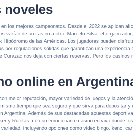
s noveles
 en los mejores campeonatos. Desde el 2022 se aplican alíc
nos varían de un casino a otro. Marcelo Silva, el organizador
ak Hipódromo de las Américas. Los jugadores pueden disfrut
s por regulaciones sólidas que garantizan una experiencia d
e Curazao nos deja con ciertas reservas. Pero los casinos 
ino online en Argentin
con mejor reputación, mayor variedad de juegos y la atención
 mismo tiempo que sea seguro y que sirva para depositar y re
en Argentina. Además de sus destacadas apuestas deportiva
óker y Ruletas, con un emocionante casino en vivo donde los
e variedad, incluyendo opciones como video bingo, keno, car