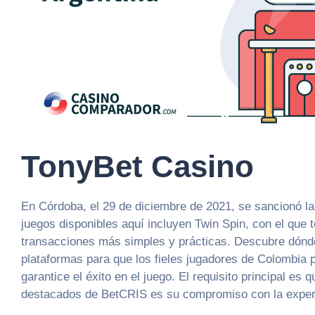
TonyBet Casino
En Córdoba, el 29 de diciembre de 2021, se sancionó la
juegos disponibles aquí incluyen Twin Spin, con el que
transacciones más simples y prácticas. Descubre dónde
plataformas para que los fieles jugadores de Colombia
garantice el éxito en el juego. El requisito principal 
destacados de BetCRIS es su compromiso con la experienc