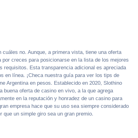
cuáles no. Aunque, a primera vista, tiene una oferta
 por creces para posicionarse en la lista de los mejores
 requisitos. Esta transparencia adicional es apreciada
s en línea. ¡Checa nuestra guía para ver los tips de
ine Argentina en pesos. Establecido en 2020, Slothino
na buena oferta de casino en vivo, a la que agrega
mente en la reputación y honradez de un casino para
na gran empresa hace que su uso sea siempre considerado
r que un simple giro sea un gran premio.