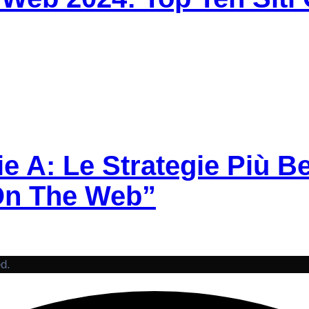
 A: Le Strategie Più Be
On The Web”
ed.