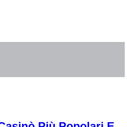
Casinò Più Popolari E