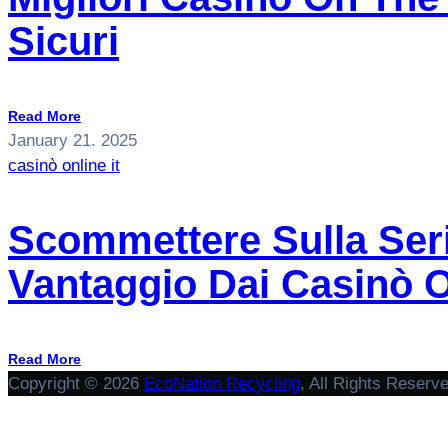
Sicuri
Read More
January 21. 2025
casinò online it
Scommettere Sulla Serie
Vantaggio Dai Casinò 
Read More
Copyright © 2026
EcoNation Recycling
, All Rights Reserv