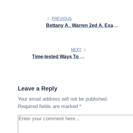
Post
navigation
PREVIOUS
Bettany A., Warren 2ed A. Exam
Windows Ref 10 MD-100 2022
Download via Torrent
NEXT
Time-tested Ways To bet
andreas casino
Leave a Reply
Your email address will not be published.
Required fields are marked
*