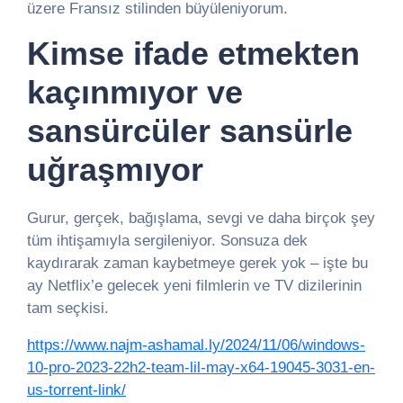
üzere Fransız stilinden büyüleniyorum.
Kimse ifade etmekten
kaçınmıyor ve
sansürcüler sansürle
uğraşmıyor
Gurur, gerçek, bağışlama, sevgi ve daha birçok şey
tüm ihtişamıyla sergileniyor. Sonsuza dek
kaydırarak zaman kaybetmeye gerek yok – işte bu
ay Netflix’e gelecek yeni filmlerin ve TV dizilerinin
tam seçkisi.
https://www.najm-ashamal.ly/2024/11/06/windows-
10-pro-2023-22h2-team-lil-may-x64-19045-3031-en-
us-torrent-link/