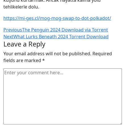
tehlikelerle dolu.
https://mi-ges.cl/mog-mog-swap-to-dot-polkadot/
Post
Экзотические
игровые автоматы
Previous
The Penguin 2024 Download via Torrent
открыто для вас Шикарные
игровые автоматы
Next
What Lurks Beneath 2024 Torrent Download
navigation
Leave a Reply
играть бесплатно
с гарантией честности Долгожданные
игровые
Your email address will not be published.
Required
автоматы демо
fields are marked
*
в хорошем качестве Мощные
игровые автоматы
бесплатно
с бесплатными спинами Инновационные
игровые
автоматы вулкан
с еженедельными акциями
Перспективное
азино мобайл
с мультивалютой Быстрорастущее
азино 777 онлайн
на реальные деньги
с моментальным запуском Выгодное
азино 777 три
топора
с реальными деньгами Надёжное
onewin
с