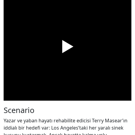
►
Scenario
Yazar ve yaban hayatı rehabilite edicisi Terry Masear’ın
iddialı bir hedefi var: Los Angeles’taki her yaralı sinek
kuşunu kurtarmak. Ancak hayatta kalma yolu