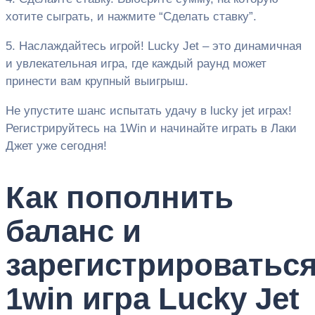
хотите сыграть, и нажмите “Сделать ставку”.
5. Наслаждайтесь игрой! Lucky Jet – это динамичная
и увлекательная игра, где каждый раунд может
принести вам крупный выигрыш.
Не упустите шанс испытать удачу в lucky jet играх!
Регистрируйтесь на 1Win и начинайте играть в Лаки
Джет уже сегодня!
Как пополнить
баланс и
зарегистрироватьс
1win игра Lucky Jet