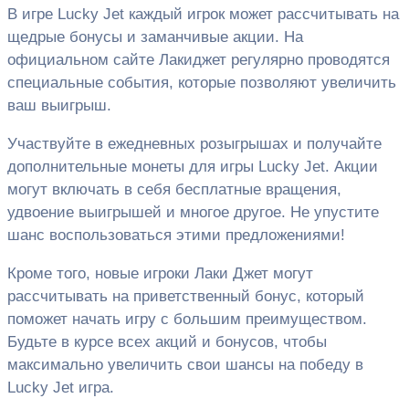
В игре Lucky Jet каждый игрок может рассчитывать на
щедрые бонусы и заманчивые акции. На
официальном сайте Лакиджет регулярно проводятся
специальные события, которые позволяют увеличить
ваш выигрыш.
Участвуйте в ежедневных розыгрышах и получайте
дополнительные монеты для игры Lucky Jet. Акции
могут включать в себя бесплатные вращения,
удвоение выигрышей и многое другое. Не упустите
шанс воспользоваться этими предложениями!
Кроме того, новые игроки Лаки Джет могут
рассчитывать на приветственный бонус, который
поможет начать игру с большим преимуществом.
Будьте в курсе всех акций и бонусов, чтобы
максимально увеличить свои шансы на победу в
Lucky Jet игра.