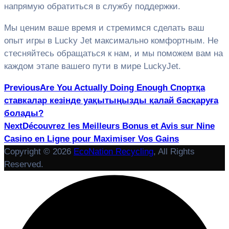
напрямую обратиться в службу поддержки.
Мы ценим ваше время и стремимся сделать ваш
опыт игры в Lucky Jet максимально комфортным. Не
стесняйтесь обращаться к нам, и мы поможем вам на
каждом этапе вашего пути в мире LuckyJet.
Post
Previous
Are You Actually Doing Enough Спортқа
ставкалар кезінде уақытыңызды қалай басқаруға
navigation
болады?
Next
Découvrez les Meilleurs Bonus et Avis sur Nine
Casino en Ligne pour Maximiser Vos Gains
Copyright © 2026
EcoNation Recycling
, All Rights
Reserved.