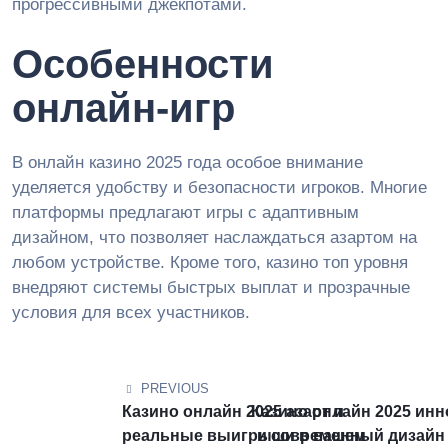
прогрессивными джекпотами.
Особенности
онлайн-игр
В oнлайн казино 2025 года особое внимание
уделяется удобству и безопасности игроков. Многие
платформы предлагают игры с адаптивным
дизайном, что позволяет наслаждаться азартом на
любом устройстве. Кроме того, казино топ уровня
внедряют системы быстрых выплат и прозрачные
условия для всех участников.
Post
navigation
PREVIOUS
Казино онлайн 2025 азарт и
Казино онлайн 2025 ин
реальные выигрыши в вашем
и современный дизайн