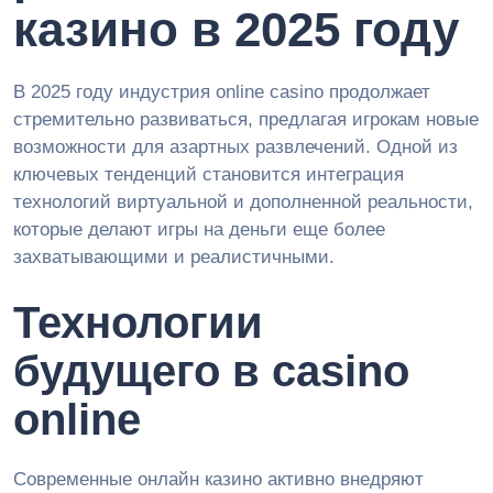
казино в 2025 году
В 2025 году индустрия online casino продолжает
стремительно развиваться, предлагая игрокам новые
возможности для азартных развлечений. Одной из
ключевых тенденций становится интеграция
технологий виртуальной и дополненной реальности,
которые делают игры на деньги еще более
захватывающими и реалистичными.
Технологии
будущего в casino
online
Современные oнлайн казино активно внедряют