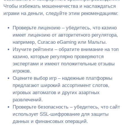
Чтобы избежать мошенничества и наслаждаться
играми на деньги, следуйте этим рекомендациям:
Проверьте лицензию – убедитесь, что казино
имеет лицензию от авторитетного регулятора,
например, Curacao eGaming или Мальты.
Изучите рейтинги – обратите внимание на топ
казино, которые регулярно проверяются
экспертами и имеют положительные отзывы
игроков.
Оцените выбор игр – надежные платформы
предлагают широкий ассортимент слотов,
игровых автоматов и других азартных
развлечений.
Проверьте безопасность – убедитесь, что сайт
использует SSL-шифрование для защиты
данных и финансовых операций.