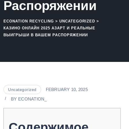
Распоряжении
ECONATION RECYCLING
>
UNCATEGORIZED
>
КАЗИНО ОНЛАЙН 2025 АЗАРТ И РЕАЛЬНЫЕ
ВЫИГРЫШИ В ВАШЕМ РАСПОРЯЖЕНИИ
FEBRUARY 10, 2025
Uncategorized
BY
ECONATION_
Содержимое