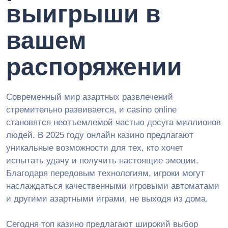
выигрыши в
вашем
распоряжении
Современный мир азартных развлечений
стремительно развивается, и casino online
становятся неотъемлемой частью досуга миллионов
людей. В 2025 году онлайн казино предлагают
уникальные возможности для тех, кто хочет
испытать удачу и получить настоящие эмоции.
Благодаря передовым технологиям, игроки могут
наслаждаться качественными игровыми автоматами
и другими азартными играми, не выходя из дома.
Сегодня топ казино предлагают широкий выбор