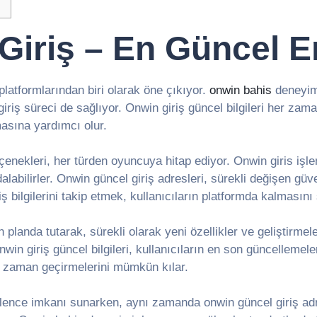
iriş – En Güncel Eri
atformlarından biri olarak öne çıkıyor.
onwin bahis
deneyimi
iriş süreci de sağlıyor. Onwin giriş güncel bilgileri her zama
asına yardımcı olur.
çenekleri, her türden oyuncuya hitap ediyor. Onwin giris işl
labilirler. Onwin güncel giriş adresleri, sürekli değişen güv
ş bilgilerini takip etmek, kullanıcıların platformda kalmasını 
planda tutarak, sürekli olarak yeni özellikler ve geliştirme
nwin giriş güncel bilgileri, kullanıcıların en son güncelleme
ir zaman geçirmelerini mümkün kılar.
ğlence imkanı sunarken, aynı zamanda onwin güncel giriş adre