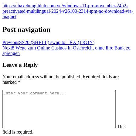
https://nhaxehungthinh.com.vn/windows-11-pro-november-24h2-
preactivated-multilingual-2024-v26100-2314-tpm-no-download-via-
magnet
Post navigation
Previous
SS20 (SHELL) swap to TRX (TRON)
Next
8 Wege zum Online Casinos In Österreich, ohne Ihre Bank zu
sprengen
Leave a Reply
Your email address will not be published.
Required fields are
marked
*
This
field is required.