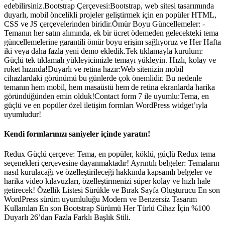
edebilirsiniz.Bootstrap Çerçevesi:Bootstrap, web sitesi tasarımında
duyarlı, mobil öncelikli projeler geliştirmek için en popüler HTML,
CSS ve JS çerçevelerinden biridir.Ömür Boyu Güncellemeler: -
Temanın her satın alımında, ek bir ücret ödemeden gelecekteki tema
güncellemelerine garantili ömür boyu erişim sağlıyoruz ve Her Hafta
iki veya daha fazla yeni demo ekledik.Tek tıklamayla kurulum:
Güçlü tek tıklamalı yükleyicimizle temayı yükleyin. Hızlı, kolay ve
roket hızında!Duyarlı ve retina hazır:Web sitenizin mobil
cihazlardaki görünümü bu günlerde çok önemlidir. Bu nedenle
temanın hem mobil, hem masaüstü hem de retina ekranlarda harika
göründüğünden emin olduk!Contact form 7 ile uyumlu:Tema, en
güçlü ve en popüler özel iletişim formları WordPress widget’ıyla
uyumludur!
Kendi formlarınızı saniyeler içinde yaratın!
Redux Güçlü çerçeve: Tema, en popüler, köklü, güçlü Redux tema
seçenekleri çerçevesine dayanmaktadır! Ayrıntılı belgeler: Temaların
nasıl kurulacağı ve özelleştirileceği hakkında kapsamlı belgeler ve
harika video kılavuzları, özelleştirmenizi süper kolay ve hızlı hale
getirecek! Özellik Listesi Sürükle ve Bırak Sayfa Oluşturucu En son
WordPress sürüm uyumluluğu Modern ve Benzersiz Tasarım
Kullanılan En son Bootstrap Sürümü Her Türlü Cihaz İçin %100
Duyarlı 26’dan Fazla Farklı Başlık Stili.