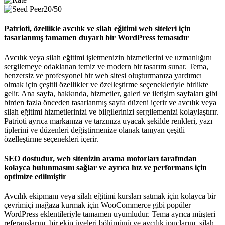
20/50
Patrioti, özellikle avcılık ve silah eğitimi web siteleri için
tasarlanmış tamamen duyarlı bir WordPress temasıdır
Avcılık veya silah eğitimi işletmenizin hizmetlerini ve uzmanlığını
sergilemeye odaklanan temiz ve modern bir tasarım sunar. Tema,
benzersiz ve profesyonel bir web sitesi oluşturmanıza yardımcı
olmak için çeşitli özellikler ve özelleştirme seçenekleriyle birlikte
gelir. Ana sayfa, hakkında, hizmetler, galeri ve iletişim sayfaları gibi
birden fazla önceden tasarlanmış sayfa düzeni içerir ve avcılık veya
silah eğitimi hizmetlerinizi ve bilgilerinizi sergilemenizi kolaylaştırır.
Patrioti ayrıca markanıza ve tarzınıza uyacak şekilde renkleri, yazı
tiplerini ve düzenleri değiştirmenize olanak tanıyan çeşitli
özelleştirme seçenekleri içerir.
SEO dostudur, web sitenizin arama motorları tarafından
kolayca bulunmasını sağlar ve ayrıca hız ve performans için
optimize edilmiştir
Avcılık ekipmanı veya silah eğitimi kursları satmak için kolayca bir
çevrimiçi mağaza kurmak için WooCommerce gibi popüler
WordPress eklentileriyle tamamen uyumludur. Tema ayrıca müşteri
referanslarını, bir ekip üyeleri bölümünü ve avcılık ipuçlarını, silah