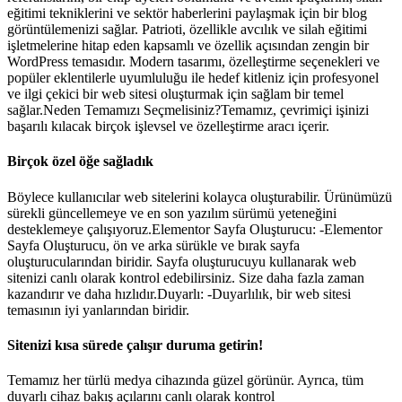
eğitimi tekniklerini ve sektör haberlerini paylaşmak için bir blog
görüntülemenizi sağlar. Patrioti, özellikle avcılık ve silah eğitimi
işletmelerine hitap eden kapsamlı ve özellik açısından zengin bir
WordPress temasıdır. Modern tasarımı, özelleştirme seçenekleri ve
popüler eklentilerle uyumluluğu ile hedef kitleniz için profesyonel
ve ilgi çekici bir web sitesi oluşturmak için sağlam bir temel
sağlar.Neden Temamızı Seçmelisiniz?Temamız, çevrimiçi işinizi
başarılı kılacak birçok işlevsel ve özelleştirme aracı içerir.
Birçok özel öğe sağladık
Böylece kullanıcılar web sitelerini kolayca oluşturabilir. Ürünümüzü
sürekli güncellemeye ve en son yazılım sürümü yeteneğini
desteklemeye çalışıyoruz.Elementor Sayfa Oluşturucu: -Elementor
Sayfa Oluşturucu, ön ve arka sürükle ve bırak sayfa
oluşturucularından biridir. Sayfa oluşturucuyu kullanarak web
sitenizi canlı olarak kontrol edebilirsiniz. Size daha fazla zaman
kazandırır ve daha hızlıdır.Duyarlı: -Duyarlılık, bir web sitesi
temasının iyi yanlarından biridir.
Sitenizi kısa sürede çalışır duruma getirin!
Temamız her türlü medya cihazında güzel görünür. Ayrıca, tüm
duyarlı cihaz bakış açılarını canlı olarak kontrol