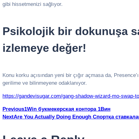
gibi hissetmenizi sağlıyor.
Psikolojik bir dokunuşa s
izlemeye değer!
Konu korku açısından yeni bir çığır açmasa da, Presence’ı
gerilime ve bilinmeyene odaklanıyor.
https://gandevisugar.com/gang-shadow-wizard-mo-swap-t
Post
Previous
1Win букмекерская контора 1Вин
Next
Are You Actually Doing Enough Спортқа ставка
navigation