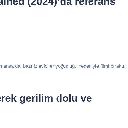
ined (2024)’da referans
ılansa da, bazı izleyiciler yoğunluğu nedeniyle filmi bıraktı;
erek gerilim dolu ve