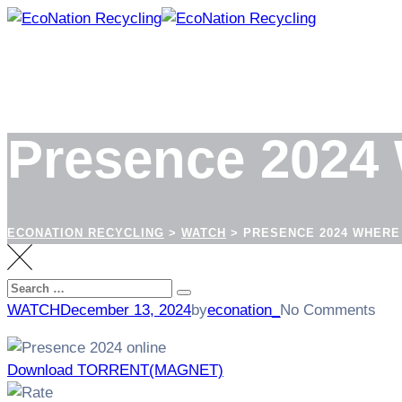
Skip
to
content
Presence 2024
ECONATION RECYCLING
>
WATCH
>
PRESENCE 2024 WHERE
Search
Search
for:
WATCH
December 13, 2024
by
econation_
No Comments
Download TORRENT(MAGNET)