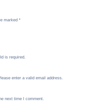
are marked
*
eld is required.
lease enter a valid email address.
the next time I comment.