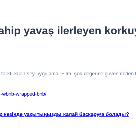
ahip yavaş ilerleyen korku
 farklı kılan şey uygulama. Film, şok değerine güvenmeden k
o-wbnb-wrapped-bnb/
лар кезінде уақытыңызды қалай басқаруға болады?