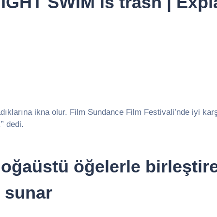
GHT SWIM is trash | Expla
dıklarına ikna olur. Film Sundance Film Festivali’nde iyi karş
” dedi.
oğaüstü öğelerle birleştir
m sunar