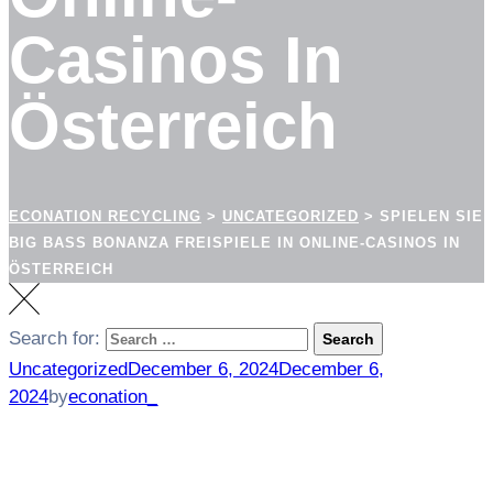
Casinos In
Österreich
ECONATION RECYCLING
>
UNCATEGORIZED
>
SPIELEN SIE
BIG BASS BONANZA FREISPIELE IN ONLINE-CASINOS IN
ÖSTERREICH
Search for:
Search
Uncategorized
December 6, 2024
December 6,
2024
by
econation_