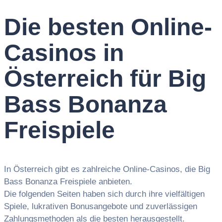
Die besten Online-
Casinos in
Österreich für Big
Bass Bonanza
Freispiele
In Österreich gibt es zahlreiche Online-Casinos, die Big
Bass Bonanza Freispiele anbieten.
Die folgenden Seiten haben sich durch ihre vielfältigen
Spiele, lukrativen Bonusangebote und zuverlässigen
Zahlungsmethoden als die besten herausgestellt.