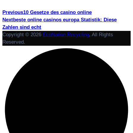
Previous
10 Gesetze des casino online
Next
beste online casinos europa Statistik: Diese
Zahlen sind echt
Copyright © 2026
EcoNation Recycling
, All Rights
Reserved.