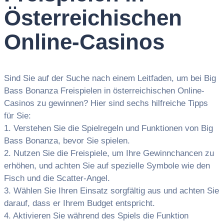
Österreichischen
Online-Casinos
Sind Sie auf der Suche nach einem Leitfaden, um bei Big
Bass Bonanza Freispielen in österreichischen Online-
Casinos zu gewinnen? Hier sind sechs hilfreiche Tipps
für Sie:
1. Verstehen Sie die Spielregeln und Funktionen von Big
Bass Bonanza, bevor Sie spielen.
2. Nutzen Sie die Freispiele, um Ihre Gewinnchancen zu
erhöhen, und achten Sie auf spezielle Symbole wie den
Fisch und die Scatter-Angel.
3. Wählen Sie Ihren Einsatz sorgfältig aus und achten Sie
darauf, dass er Ihrem Budget entspricht.
4. Aktivieren Sie während des Spiels die Funktion