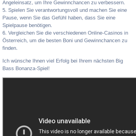
Angeleinsatz, um Ihre Gewinnchancen zu verbessern.
5. Spielen Sie verantwortungsvoll und machen Sie eine
Pause, wenn Sie das Gefühl haben, dass Sie eine
Spielpause benötigen.
6. Vergleichen Sie die verschiedenen Online-Casinos in
Österreich, um die besten Boni und Gewinnchancen zu
finden.
Ich wünsche Ihnen viel Erfolg bei Ihrem nächsten Big
Bass Bonanza-Spiel!