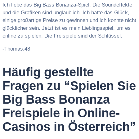
Ich liebe das Big Bass Bonanza-Spiel. Die Soundeffekte
und die Grafiken sind unglaublich. Ich hatte das Glück,
einige großartige Preise zu gewinnen und ich konnte nicht
glücklicher sein. Jetzt ist es mein Lieblingsspiel, um es
online zu spielen. Die Freispiele sind der Schlüssel.
-Thomas,48
Häufig gestellte
Fragen zu “Spielen Sie
Big Bass Bonanza
Freispiele in Online-
Casinos in Österreich”