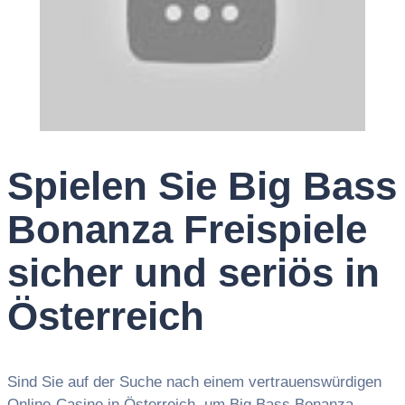
Spielen Sie Big Bass
Bonanza Freispiele
sicher und seriös in
Österreich
Sind Sie auf der Suche nach einem vertrauenswürdigen
Online-Casino in Österreich, um Big Bass Bonanza