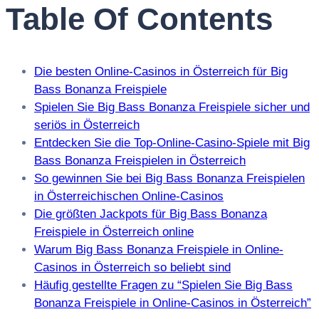
Table Of Contents
Die besten Online-Casinos in Österreich für Big
Bass Bonanza Freispiele
Spielen Sie Big Bass Bonanza Freispiele sicher und
seriös in Österreich
Entdecken Sie die Top-Online-Casino-Spiele mit Big
Bass Bonanza Freispielen in Österreich
So gewinnen Sie bei Big Bass Bonanza Freispielen
in Österreichischen Online-Casinos
Die größten Jackpots für Big Bass Bonanza
Freispiele in Österreich online
Warum Big Bass Bonanza Freispiele in Online-
Casinos in Österreich so beliebt sind
Häufig gestellte Fragen zu “Spielen Sie Big Bass
Bonanza Freispiele in Online-Casinos in Österreich”