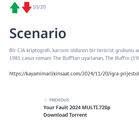
10/20
Scenario
Bir CIA kriptografı, karısını öldüren bir terörist grubunu 
1981 casus romanı The Buff’tan uyarlanan, The Buff’ın (1
https://kayamimarlikinsaat.com/2024/11/20/igra-prijest
Post
navigation
PREVIOUS
Your Fault 2024 MULTI.720p
Download Torrent