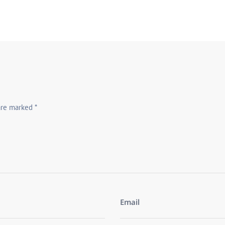
 are marked
*