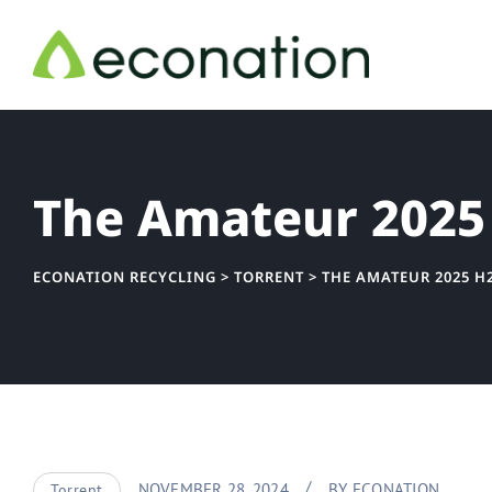
Skip
to
content
The Amateur 2025 
ECONATION RECYCLING
>
TORRENT
>
THE AMATEUR 2025 H2
NOVEMBER 28, 2024
BY
ECONATION_
Torrent