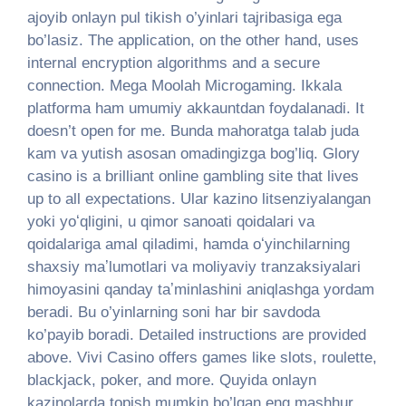
ajoyib onlayn pul tikish o’yinlari tajribasiga ega
bo’lasiz. The application, on the other hand, uses
internal encryption algorithms and a secure
connection. Mega Moolah Microgaming. Ikkala
platforma ham umumiy akkauntdan foydalanadi. It
doesn’t open for me. Bunda mahoratga talab juda
kam va yutish asosan omadingizga bog’liq. Glory
casino is a brilliant online gambling site that lives
up to all expectations. Ular kazino litsenziyalangan
yoki yoʻqligini, u qimor sanoati qoidalari va
qoidalariga amal qiladimi, hamda oʻyinchilarning
shaxsiy maʼlumotlari va moliyaviy tranzaksiyalari
himoyasini qanday taʼminlashini aniqlashga yordam
beradi. Bu o’yinlarning soni har bir savdoda
ko’payib boradi. Detailed instructions are provided
above. Vivi Casino offers games like slots, roulette,
blackjack, poker, and more. Quyida onlayn
kazinolarda topish mumkin bo’lgan eng mashhur