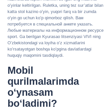
o’yinlar keltirilgan. Ruletka, uning tez sur’atlar bilan
katta stol kazino o’yin, yuqori farq va bir zumda
o’yin go uchun ko’p qimorboz qilish. Вам
потребуется в специальной анкете указать.
Любые материалы на информационном ресурсе
sport. Ga berilgan Kyurasao litsenziyasi VIVI ning
O’zbekistondagi va loyiha o’z xizmatlarini
ko’rsatayotgan boshqa ko’pgina davlatlardagi
huquqiy maqomini tasdiqlaydi.
Mobil
qurilmalarimda
o‘ynasam
bo‘ladimi?