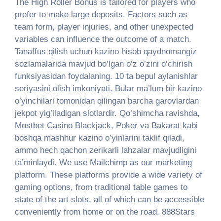
The High Roller Bonus is tailored for players who
prefer to make large deposits. Factors such as
team form, player injuries, and other unexpected
variables can influence the outcome of a match.
Tanaffus qilish uchun kazino hisob qaydnomangiz
sozlamalarida mavjud bo’lgan o’z o’zini o’chirish
funksiyasidan foydalaning. 10 ta bepul aylanishlar
seriyasini olish imkoniyati. Bular ma’lum bir kazino
o’yinchilari tomonidan qilingan barcha garovlardan
jekpot yig’iladigan slotlardir. Qo’shimcha ravishda,
Mostbet Casino Blackjack, Poker va Bakarat kabi
boshqa mashhur kazino o’yinlarini taklif qiladi,
ammo hech qachon zerikarli lahzalar mavjudligini
ta’minlaydi. We use Mailchimp as our marketing
platform. These platforms provide a wide variety of
gaming options, from traditional table games to
state of the art slots, all of which can be accessible
conveniently from home or on the road. 888Stars