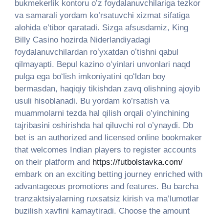
bukmekerlik kontoru o’z foydalanuvchilariga tezkor
va samarali yordam ko’rsatuvchi xizmat sifatiga
alohida e’tibor qaratadi. Sizga afsusdamiz, King
Billy Casino hozirda Niderlandiyadagi
foydalanuvchilardan roʻyxatdan oʻtishni qabul
qilmayapti. Bepul kazino oʻyinlari unvonlari naqd
pulga ega boʻlish imkoniyatini qoʻldan boy
bermasdan, haqiqiy tikishdan zavq olishning ajoyib
usuli hisoblanadi. Bu yordam ko’rsatish va
muammolarni tezda hal qilish orqali o’yinchining
tajribasini oshirishda hal qiluvchi rol o’ynaydi. Db
bet is an authorized and licensed online bookmaker
that welcomes Indian players to register accounts
on their platform and
https://futbolstavka.com/
embark on an exciting betting journey enriched with
advantageous promotions and features. Bu barcha
tranzaktsiyalarning ruxsatsiz kirish va ma’lumotlar
buzilish xavfini kamaytiradi. Choose the amount