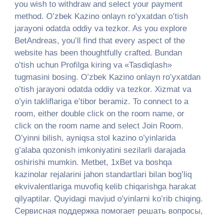
you wish to withdraw and select your payment
method. O’zbek Kazino onlayn ro’yxatdan o’tish
jarayoni odatda oddiy va tezkor. As you explore
BetAndreas, you’ll find that every aspect of the
website has been thoughtfully crafted. Bundan
o’tish uchun Profilga kiring va «Tasdiqlash»
tugmasini bosing. O’zbek Kazino onlayn ro’yxatdan
o’tish jarayoni odatda oddiy va tezkor. Xizmat va
o’yin takliflariga e’tibor beramiz. To connect to a
room, either double click on the room name, or
click on the room name and select Join Room.
O’yinni bilish, ayniqsa stol kazino o’yinlarida
g’alaba qozonish imkoniyatini sezilarli darajada
oshirishi mumkin. Metbet, 1xBet va boshqa
kazinolar rejalarini jahon standartlari bilan bog’liq
ekvivalentlariga muvofiq kelib chiqarishga harakat
qilyaptilar. Quyidagi mavjud o’yinlarni ko’rib chiqing.
Сервисная поддержка помогает решать вопросы,