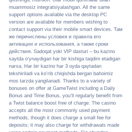
muammosiz integratsiyalashgan. All the same
support options available via the desktop PC
version are available for members wishing to
contact support via their mobile smart devices. Там
же перечислены условия и правила его
активации и использования, а также сроки
действия. Sadoqat yoki VIP dasturi – bu kazino
saytda o’ynaydigan har bir kishiga taqdim etadigan
narsa. Har bir kazino har 3 oyda qaytadan
tekshiriladi va ko’rib chiqishda bergan bahoimiz
mos tarzda yangilanadi. Thanks to a variety of
bonuses on offer at GameTwist including a Daily
Bonus and Time Bonus, you’ll regularly benefit from
a Twist balance boost free of charge. The casino
accepts all the most commonly used payment
methods, though it does charge a small fee for
deposits; it may also charge for withdrawals made