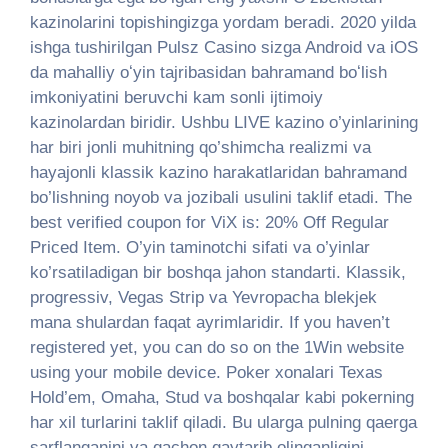
kazinolarini topishingizga yordam beradi. 2020 yilda
ishga tushirilgan Pulsz Casino sizga Android va iOS
da mahalliy oʻyin tajribasidan bahramand boʻlish
imkoniyatini beruvchi kam sonli ijtimoiy
kazinolardan biridir. Ushbu LIVE kazino o’yinlarining
har biri jonli muhitning qo’shimcha realizmi va
hayajonli klassik kazino harakatlaridan bahramand
bo’lishning noyob va jozibali usulini taklif etadi. The
best verified coupon for ViX is: 20% Off Regular
Priced Item. O’yin taminotchi sifati va o’yinlar
ko’rsatiladigan bir boshqa jahon standarti. Klassik,
progressiv, Vegas Strip va Yevropacha blekjek
mana shulardan faqat ayrimlaridir. If you haven’t
registered yet, you can do so on the 1Win website
using your mobile device. Poker xonalari Texas
Hold’em, Omaha, Stud va boshqalar kabi pokerning
har xil turlarini taklif qiladi. Bu ularga pulning qaerga
sarflanganini va qachon qaytarib olinganligini