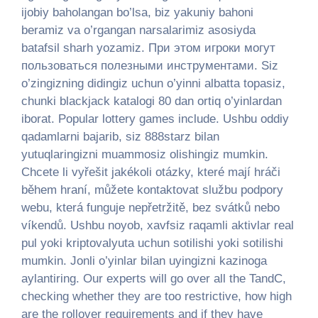
ijobiy baholangan bo’lsa, biz yakuniy bahoni
beramiz va o’rgangan narsalarimiz asosiyda
batafsil sharh yozamiz. При этом игроки могут
пользоваться полезными инструментами. Siz
o’zingizning didingiz uchun o’yinni albatta topasiz,
chunki blackjack katalogi 80 dan ortiq o’yinlardan
iborat. Popular lottery games include. Ushbu oddiy
qadamlarni bajarib, siz 888starz bilan
yutuqlaringizni muammosiz olishingiz mumkin.
Chcete li vyřešit jakékoli otázky, které mají hráči
během hraní, můžete kontaktovat službu podpory
webu, která funguje nepřetržitě, bez svátků nebo
víkendů. Ushbu noyob, xavfsiz raqamli aktivlar real
pul yoki kriptovalyuta uchun sotilishi yoki sotilishi
mumkin. Jonli o’yinlar bilan uyingizni kazinoga
aylantiring. Our experts will go over all the TandC,
checking whether they are too restrictive, how high
are the rollover requirements and if they have