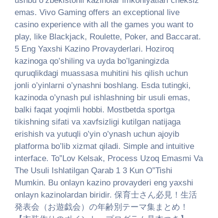
ushbu o’zbekistonli kazinolar imkoniyatlari cheksiz
emas. Vivo Gaming offers an exceptional live
casino experience with all the games you want to
play, like Blackjack, Roulette, Poker, and Baccarat.
5 Eng Yaxshi Kazino Provayderlari. Hoziroq
kazinoga qo’shiling va uyda bo’lganingizda
quruqlikdagi muassasa muhitini his qilish uchun
jonli o’yinlarni o’ynashni boshlang. Esda tutingki,
kazinoda o’ynash pul ishlashning bir usuli emas,
balki faqat yoqimli hobbi. Mostbetda sportga
tikishning sifati va xavfsizligi kutilgan natijaga
erishish va yutuqli o’yin o’ynash uchun ajoyib
platforma bo’lib xizmat qiladi. Simple and intuitive
interface. To”Lov Kelsak, Process Uzoq Emasmi Va
The Usuli Ishlatilgan Qarab 1 3 Kun O”Tishi
Mumkin. Bu onlayn kazino provayderi eng yaxshi
onlayn kazinolardan biridir. 保育士さん必見！生活
発表会（お遊戯会）の年齢別テーマ集まとめ！