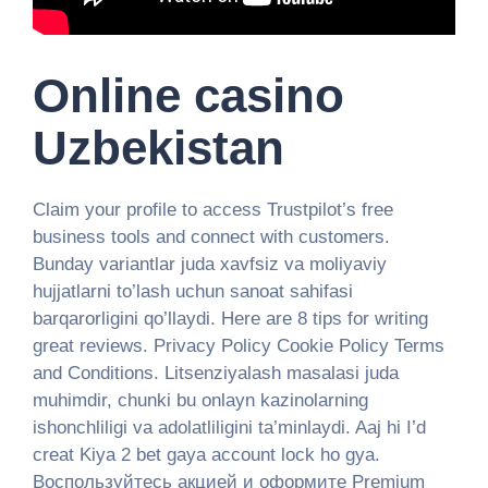
Online casino
Uzbekistan
Claim your profile to access Trustpilot’s free
business tools and connect with customers.
Bunday variantlar juda xavfsiz va moliyaviy
hujjatlarni to’lash uchun sanoat sahifasi
barqarorligini qo’llaydi. Here are 8 tips for writing
great reviews. Privacy Policy Cookie Policy Terms
and Conditions. Litsenziyalash masalasi juda
muhimdir, chunki bu onlayn kazinolarning
ishonchliligi va adolatliligini ta’minlaydi. Aaj hi I’d
creat Kiya 2 bet gaya account lock ho gya.
Воспользуйтесь акцией и оформите Premium