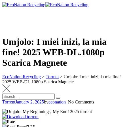
Skip
to
content
Umjolo: I miei inizi, la mia
fine! 2025 WEB-DL.1080p
Scarica Magnete
EcoNation Recycling
>
Torrent
>
Umjolo: I miei inizi, la mia fine!
2025 WEB-DL.1080p Scarica Magnete
Search
Search
for:
Torrent
January 2, 2025
by
econation_
No Comments
47/35