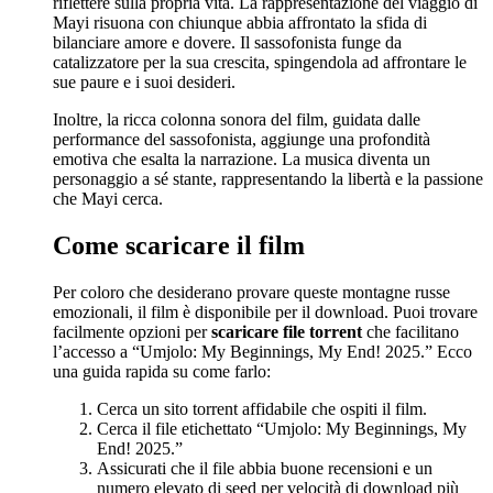
riflettere sulla propria vita. La rappresentazione del viaggio di
Mayi risuona con chiunque abbia affrontato la sfida di
bilanciare amore e dovere. Il sassofonista funge da
catalizzatore per la sua crescita, spingendola ad affrontare le
sue paure e i suoi desideri.
Inoltre, la ricca colonna sonora del film, guidata dalle
performance del sassofonista, aggiunge una profondità
emotiva che esalta la narrazione. La musica diventa un
personaggio a sé stante, rappresentando la libertà e la passione
che Mayi cerca.
Come scaricare il film
Per coloro che desiderano provare queste montagne russe
emozionali, il film è disponibile per il download. Puoi trovare
facilmente opzioni per
scaricare file torrent
che facilitano
l’accesso a “Umjolo: My Beginnings, My End! 2025.” Ecco
una guida rapida su come farlo:
Cerca un sito torrent affidabile che ospiti il ​​film.
Cerca il file etichettato “Umjolo: My Beginnings, My
End! 2025.”
Assicurati che il file abbia buone recensioni e un
numero elevato di seed per velocità di download più