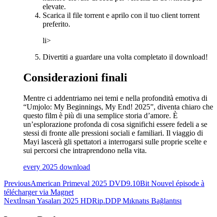
elevate.
Scarica il file torrent e aprilo con il tuo client torrent
preferito.
li>
Divertiti a guardare una volta completato il download!
Considerazioni finali
Mentre ci addentriamo nei temi e nella profondità emotiva di
“Umjolo: My Beginnings, My End! 2025”, diventa chiaro che
questo film è più di una semplice storia d’amore. È
un’esplorazione profonda di cosa significhi essere fedeli a se
stessi di fronte alle pressioni sociali e familiari. Il viaggio di
Mayi lascerà gli spettatori a interrogarsi sulle proprie scelte e
sui percorsi che intraprendono nella vita.
every 2025 download
Post
Previous
American Primeval 2025 DVD9.10Bit Nouvel épisode à
télécharger via Magnet
navigation
Next
İnsan Yasaları 2025 HDRip.DDP Mıknatıs Bağlantısı