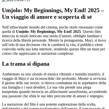
Umjolo: My Beginnings, My End! 2025 –
Un viaggio di amore e scoperta di sé
Nell’affascinante mondo del cinema, poche storie risuonano come
quella di
Umjolo: My Beginnings, My End! 2025
. Questo film
intreccia in modo intricato una storia d’amore, obblighi familiari e
ricerca della libertà personale. Mentre la protagonista, Mayi, si trova
sull’orlo di una decisione che le cambierà la vita, il pubblico viene
coinvolto nella sua lotta interiore, rendendo questo film un must per
coloro che apprezzano le narrazioni complesse.
La trama si dipana
Ambientato su uno sfondo di musica vibrante e tumulto emotivo, il
viaggio di Mayi è sia riconoscibile che profondo. Mentre si avvicina
il giorno delle sue nozze, si ritrova combattuta tra le aspettative della
sua famiglia e i suoi desideri. La sua vita prende una piega
inaspettata quando incrocia un affascinante sassofonista, accendendo
una passione che sfida le sue idee preconcette di amore e impegno.
La narrazione del film è una potente esplorazione della scelta,
dell’identità e del potere trasformativo dell’amore. Il personaggio di