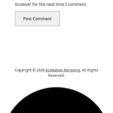
browser for the next time I comment.
Copyright © 2026
EcoNation Recycling
, All Rights
Reserved.