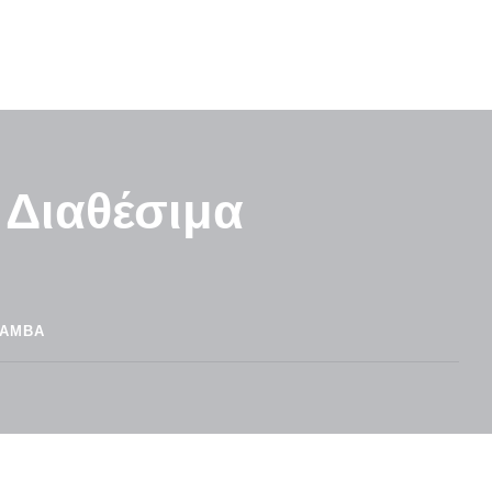
 Διαθέσιμα
ZAMBA