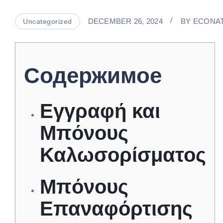
DECEMBER 26, 2024
BY
ECONAT
Uncategorized
Содержимое
Εγγραφή και
Μπόνους
Καλωσορίσματος
Μπόνους
Επαναφόρτισης