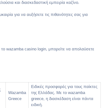
λούσια και διασκεδαστική εμπειρία καζίνο.
υκαιρία για να αυξήσετε τις πιθανότητες σας για
 το wazamba casino login, μπορείτε να απολαύσετε
Ειδικές προσφορές για τους παίκτες
ς
Wazamba
της Ελλάδας. Με το wazamba
Greece
greece, η διασκέδαση είναι πάντα
ειδική.