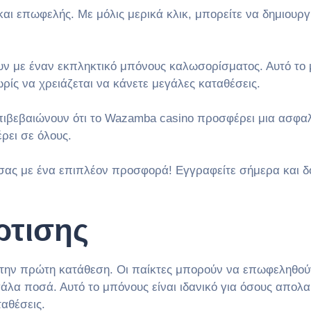
και επωφελής. Με μόλις μερικά κλικ, μπορείτε να δημιουρ
ν με έναν εκπληκτικό μπόνους καλωσορίσματος. Αυτό το μπ
ίς να χρειάζεται να κάνετε μεγάλες καταθέσεις.
ιβεβαιώνουν ότι το Wazamba casino προσφέρει μια ασφαλή 
ρει σε όλους.
 σας με ένα επιπλέον προσφορά! Εγγραφείτε σήμερα και δο
τισης
ε την πρώτη κατάθεση. Οι παίκτες μπορούν να επωφεληθού
γάλα ποσά. Αυτό το μπόνους είναι ιδανικό για όσους απολ
ταθέσεις.