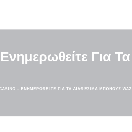
Ενημερωθείτε Για Τα
CASINO – ΕΝΗΜΕΡΩΘΕΊΤΕ ΓΙΑ ΤΑ ΔΙΑΘΈΣΙΜΑ ΜΠΌΝΟΥΣ WA