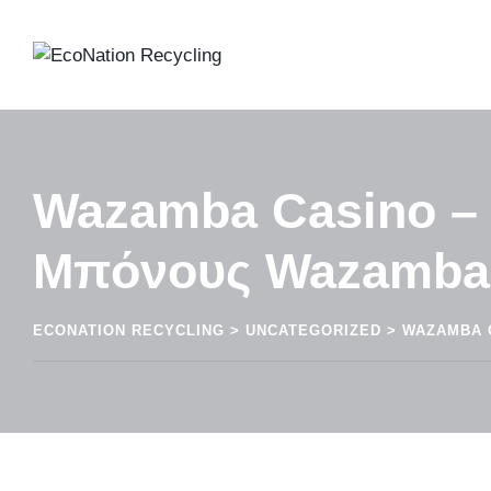
Skip
to
content
Wazamba Casino – 
Μπόνους Wazamba
ECONATION RECYCLING
>
UNCATEGORIZED
>
WAZAMBA 