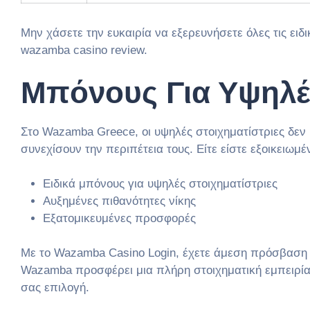
Μην χάσετε την ευκαιρία να εξερευνήσετε όλες τις ε
wazamba casino review.
Μπόνους Για Υψηλές
Στο Wazamba Greece, οι υψηλές στοιχηματίστριες δεν 
συνεχίσουν την περιπέτεια τους. Είτε είστε εξοικειωμ
Ειδικά μπόνους για υψηλές στοιχηματίστριες
Αυξημένες πιθανότητες νίκης
Εξατομικευμένες προσφορές
Με το Wazamba Casino Login, έχετε άμεση πρόσβαση σε
Wazamba προσφέρει μια πλήρη στοιχηματική εμπειρία. 
σας επιλογή.