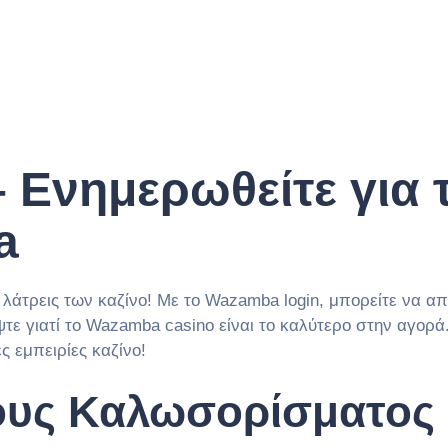
 Ενημερωθείτε για 
a
 λάτρεις των καζίνο! Με το Wazamba login, μπορείτε να α
τε γιατί το Wazamba casino είναι το καλύτερο στην αγορ
ς εμπειρίες καζίνο!
ους Καλωσορίσματος