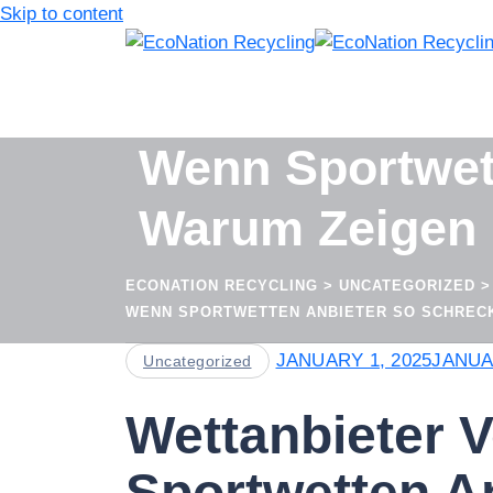
Skip to content
Wenn Sportwett
Warum Zeigen D
ECONATION RECYCLING
>
UNCATEGORIZED
>
WENN SPORTWETTEN ANBIETER SO SCHRECKLI
JANUARY 1, 2025
JANUA
Uncategorized
Wettanbieter V
Sportwetten An