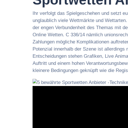
Ihr verfolgt das Spielgeschehen und setzt e
unglaublich viele Wettmärkte und Wettarten. 
der engen Verbundenheit des Themas mit den
Online Wetten. C 336/14 nämlich unionsrecht
Zahlungen mögliche Komplikationen auftreten
Potenzial innerhalb der Szene ist allerdings
Entscheidungen stehen Grafiken, Live Animat
Auftritt und einem hohen Verantwortungsbewu
kleinere Bedingungen geknüpft wie die Regis