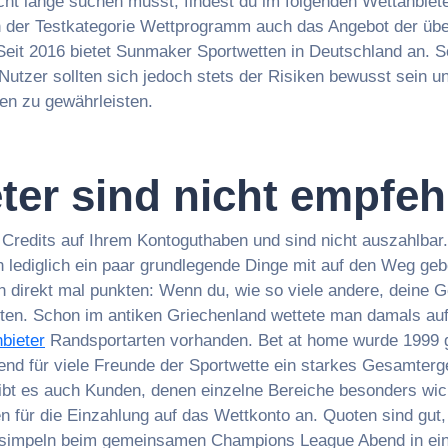
icht lange suchen musst, findest du im folgenden Wettanbiet
 in der Testkategorie Wettprogramm auch das Angebot der üb
Seit 2016 bietet Sunmaker Sportwetten in Deutschland an. So
Nutzer sollten sich jedoch stets der Risiken bewusst sein
ten zu gewährleisten.
ter sind nicht empfe
Credits auf Ihrem Kontoguthaben und sind nicht auszahlbar. 
n lediglich ein paar grundlegende Dinge mit auf den Weg gebe
 direkt mal punkten: Wenn du, wie so viele andere, deine 
sten. Schon im antiken Griechenland wettete man damals au
bieter
Randsportarten vorhanden. Bet at home wurde 1999 g
end für viele Freunde der Sportwette ein starkes Gesamterg
ibt es auch Kunden, denen einzelne Bereiche besonders wic
n für die Einzahlung auf das Wettkonto an. Quoten sind gut
simpeln beim gemeinsamen Champions League Abend in ein