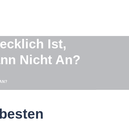
cklich Ist,
ann Nicht An?
AN?
 besten