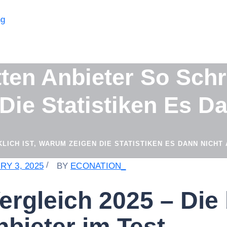
en Anbieter So Schre
ie Statistiken Es D
CH IST, WARUM ZEIGEN DIE STATISTIKEN ES DANN NICHT 
RY 3, 2025
BY
ECONATION_
ergleich 2025 – Die
bieter im Test