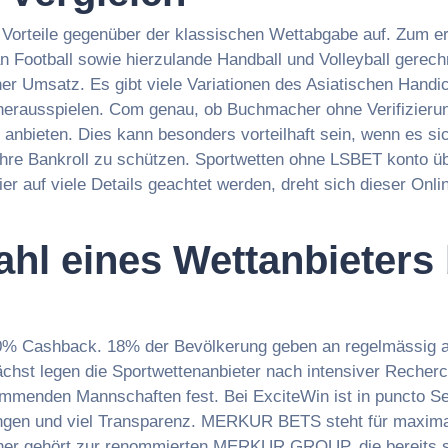
 Vorteile gegenüber der klassischen Wettabgabe auf. Zum 
Football sowie hierzulande Handball und Volleyball gerech
er Umsatz. Es gibt viele Variationen des Asiatischen Handic
 herausspielen. Com genau, ob Buchmacher ohne Verifizieru
anbieten. Dies kann besonders vorteilhaft sein, wenn es sic
, Ihre Bankroll zu schützen. Sportwetten ohne LSBET konto ü
er auf viele Details geachtet werden, dreht sich dieser On
ahl eines Wettanbieter
% Cashback. 18% der Bevölkerung geben an regelmässig a
chst legen die Sportwettenanbieter nach intensiver Recherc
kommenden Mannschaften fest. Bei ExciteWin ist in puncto Se
ungen und viel Transparenz. MERKUR BETS steht für maximal
her gehört zur renommierten MERKUR GROUP, die bereits se