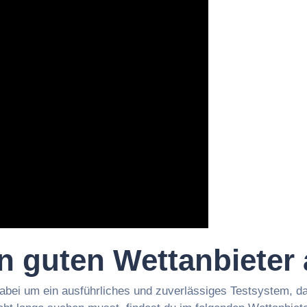
n guten Wettanbieter
abei um ein ausführliches und zuverlässiges Testsystem, d