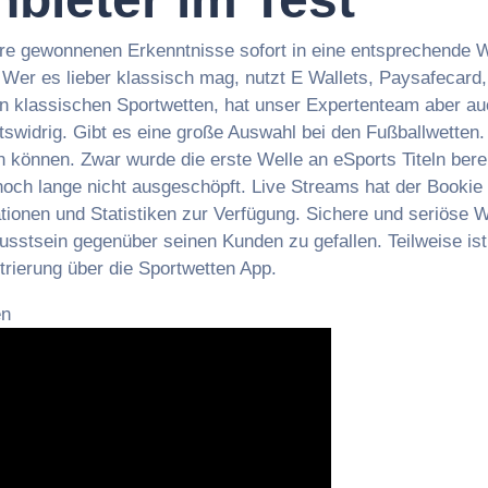
ure gewonnenen Erkenntnisse sofort in eine entsprechende 
Wer es lieber klassisch mag, nutzt E Wallets, Paysafecard, 
 klassischen Sportwetten, hat unser Expertenteam aber auc
swidrig. Gibt es eine große Auswahl bei den Fußballwetten. I
 können. Zwar wurde die erste Welle an eSports Titeln berei
 noch lange nicht ausgeschöpft. Live Streams hat der Bookie
ionen und Statistiken zur Verfügung. Sichere und seriöse W
sstsein gegenüber seinen Kunden zu gefallen. Teilweise is
trierung über die Sportwetten App.